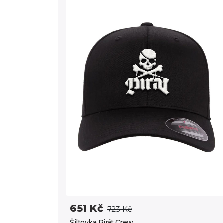
651 Kč
723 Kč
Šiltovka Pirát Crew