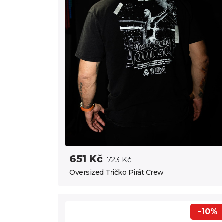
651 Kč
723 Kč
Oversized Tričko Pirát Crew
-10%