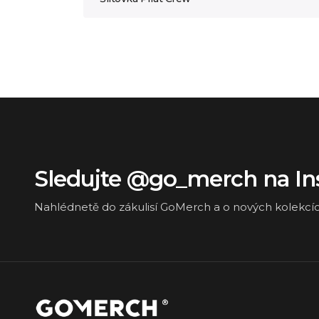
Sledujte @go_merch na I
Nahlédnetě do zákulisí GoMerch a o nových kolekcí