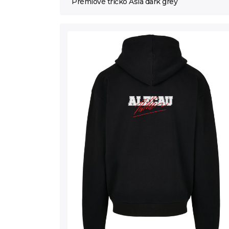
Prémiové tričko Asia dark grey