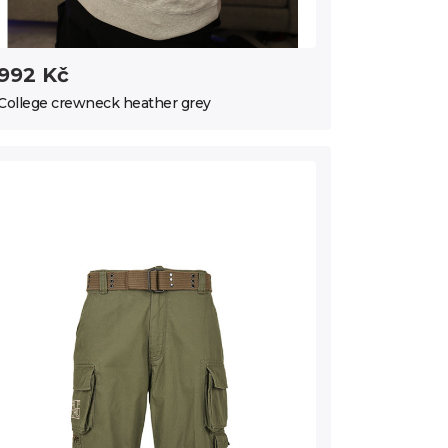
992 Kč
College crewneck heather grey