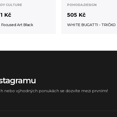
OY CULTURE
POHODA.DESIGN
1 Kč
505 Kč
 Focused Art Black
WHITE BUGATTI - TRIČKO
nstagramu
ch nebo výhodných ponukách se dozvíte mezi prvními!