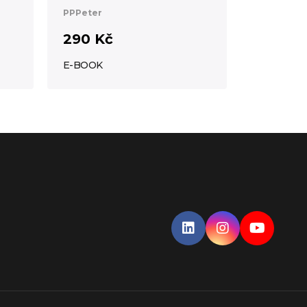
PPPeter
290 Kč
E-BOOK