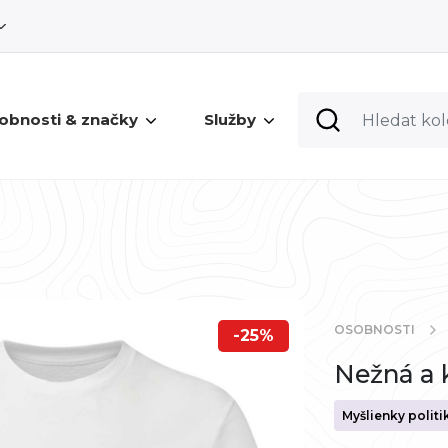
obnosti & značky
Služby
OSOBNOSTI
-25%
Nežná a k
Myšlienky politi