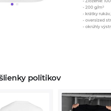
- Zloženie: 10
- 200 g/m²
- krátky rukáv,
- oversized str
- okrúhly výstr
lienky politikov