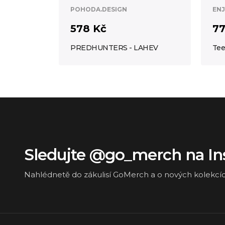
POHODA.DESIGN
ENJ
578 Kč
77
PREDHUNTERS - LAHEV
Tee
Sledujte @go_merch na I
Nahlédnetě do zákulisí GoMerch a o nových kolekcí