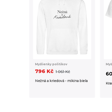
Myšlienky politikov
Myš
796 Kč
1 061 Kč
60
Nežná a kriedová - mikina biela
Kra