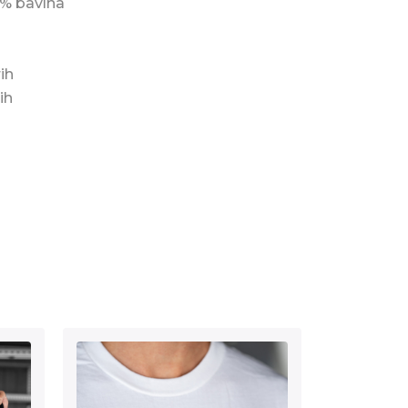
0% bavlna
ih
ih