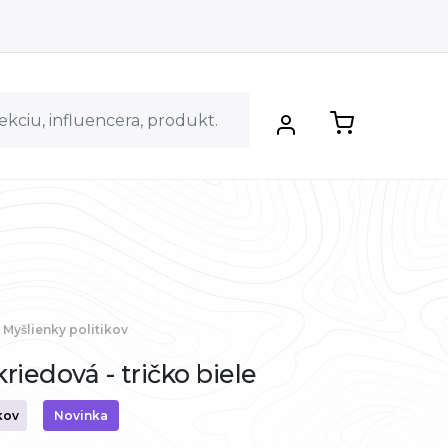
Myšlienky politikov
riedová - tričko biele
kov
Novinka