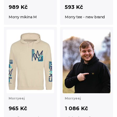
989 Kč
593 Kč
Morry mikina M
Morry tee - new brand
Morryeej
Morryeej
965 Kč
1 086 Kč