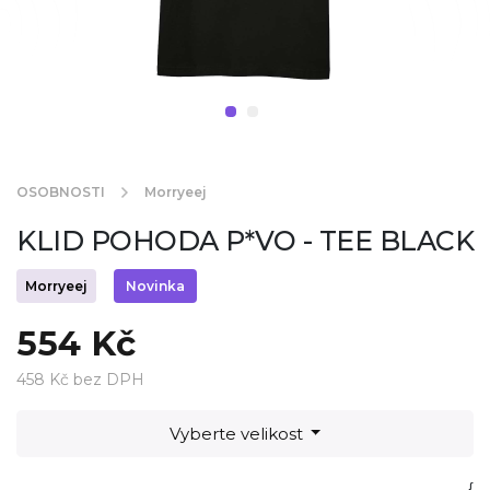
OSOBNOSTI
Morryeej
KLID POHODA P*VO - TEE BLACK
Morryeej
Novinka
554 Kč
458 Kč bez DPH
Vyberte velikost
{