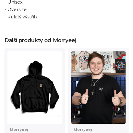
- Unisex
- Oversize
- Kulatý výstřih
Další produkty od Morryeej
Morryeej
Morryeej