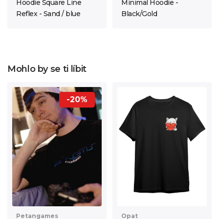
Hoodie Square Line
Minimal Hoodie -
Reflex - Sand / blue
Black/Gold
Mohlo by se ti líbit
-20%
Opat
Petangames