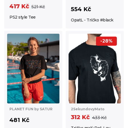
417 Kč
521 Kč
554 Kč
PS2 style Tee
OpatL - Tričko #black
-28%
PLANET FUN by SATUR
2SekundovyMato
312 Kč
433 Kč
481 Kč
Tričko malý Peš-Lev