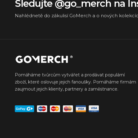
Sledujte @go_merch na I
Nahlédnetě do zákulisí GoMerch a o nových kolekcí
Pomáháme tvůrcům vytvářet a prodávat populární
zboží, které oslovuje jejich fanoušky. Pomáháme firmám
zaujmout jejich klienty, partnery a zaměstnance.