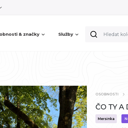
obnosti & značky
Služby
OSOBNOSTI
ČO TY A D
Mersinka
N