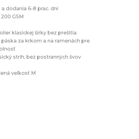
 a dodania 6-8 prac. dní
, 200 GSM
lier klasickej šírky bez prešitia
 páska za krkom a na ramenách pre
olnosť
sický strih, bez postranných švov
dená veľkosť M