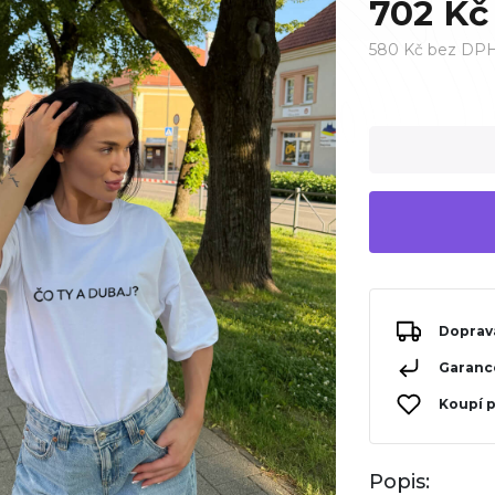
702 Kč
580 Kč bez DP
Doprav
Garance
Koupí 
Popis: