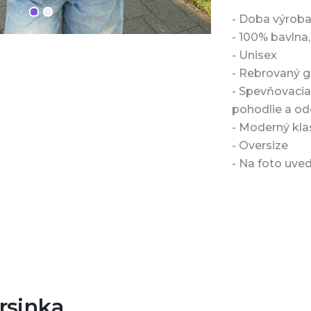
- Doba výroba
- 100% bavlna
- Unisex
- Rebrovaný go
- Spevňovacia
pohodlie a od
- Moderný kla
- Oversize
- Na foto uve
rsinka