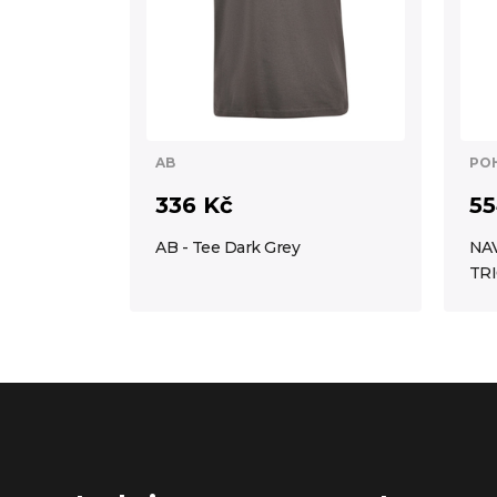
AB
PO
336 Kč
55
AB - Tee Dark Grey
NA
TR