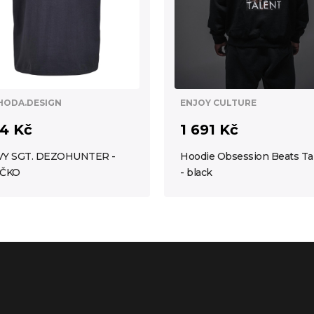
HODA.DESIGN
ENJOY CULTURE
4 Kč
1 691 Kč
VY SGT. DEZOHUNTER -
Hoodie Obsession Beats Ta
IČKO
- black