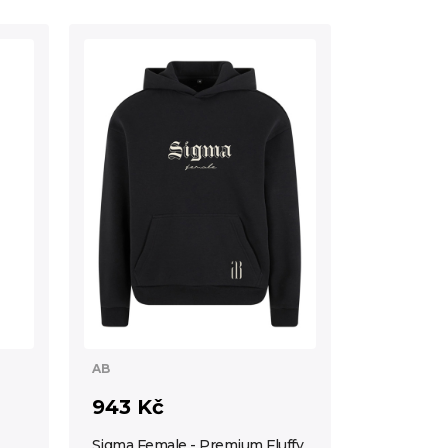
AB
943 Kč
Sigma Female - Premium Fluffy