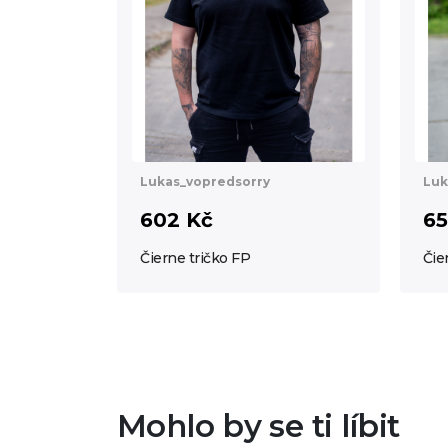
Lukas_vopredsorry
Luk
602 Kč
65
Čierne tričko FP
Čie
Mohlo by se ti líbit