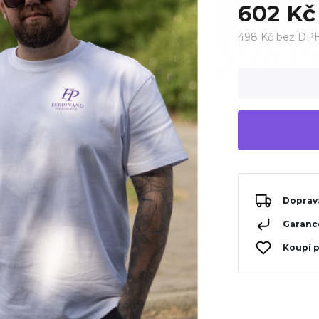
602 Kč
498 Kč bez DP
Doprav
Garance
Koupí 