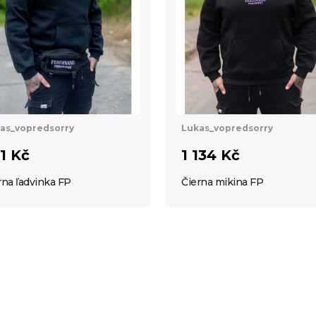
as_vopredsorry
Lukas_vopredsorry
1 Kč
1 134 Kč
rna ľadvinka FP
Čierna mikina FP