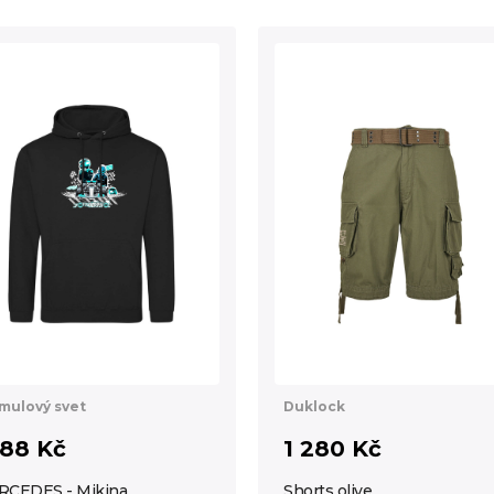
mulový svet
Duklock
188 Kč
1 280 Kč
CEDES - Mikina
Shorts olive