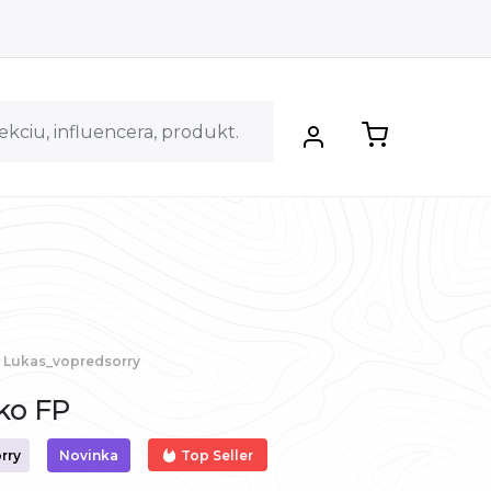
Lukas_vopredsorry
čko FP
Top Seller
rry
Novinka