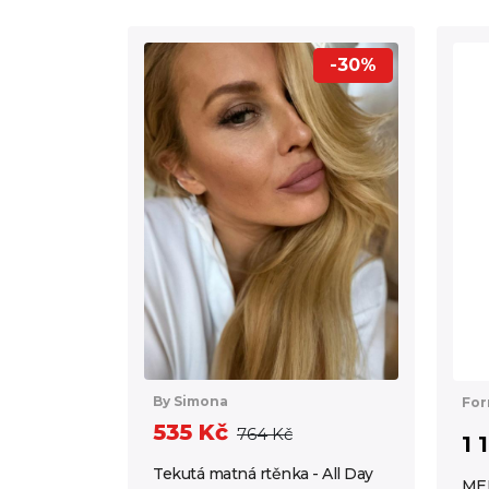
-30%
By Simona
For
535 Kč
764 Kč
1 
Tekutá matná rtěnka - All Day
MER