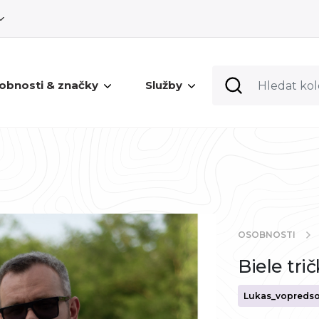
obnosti & značky
Služby
OSOBNOSTI
Biele tri
Lukas_vopredso