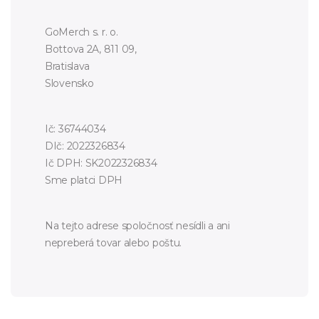
GoMerch s. r. o.
Bottova 2A, 811 09,
Bratislava
Slovensko
Ič: 36744034
DIč: 2022326834
Ič DPH: SK2022326834
Sme platci DPH
Na tejto adrese spoločnosť nesídli a ani
nepreberá tovar alebo poštu.