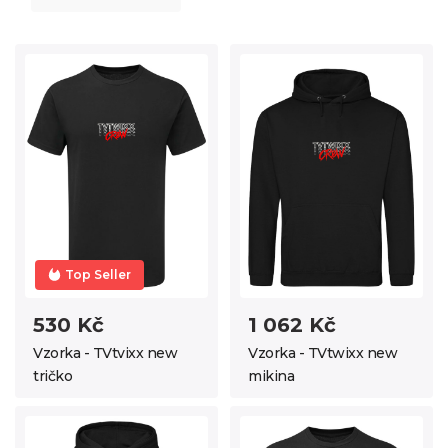
Top Seller
530 Kč
1 062 Kč
Vzorka - TVtvixx new
Vzorka - TVtwixx new
tričko
mikina