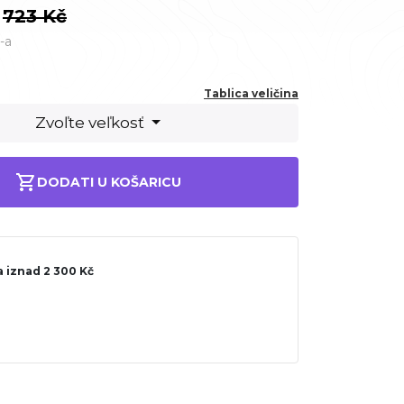
723 Kč
-a
Tablica veličina
Zvoľte veľkosť
DODATI U KOŠARICU
 iznad 2 300 Kč