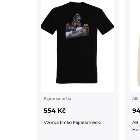
Fajnesmieški
AB
554 Kč
94
Vzorka tričko Fajnesmieski
AB 
Hoo