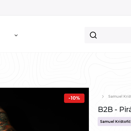
Samuel Kriš
-10%
B2B - Pir
Samuel Krištofič