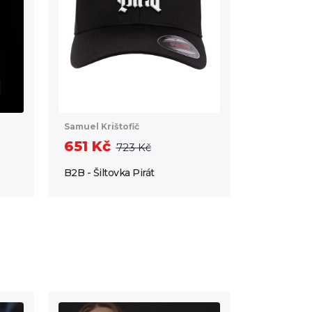
Samuel Krištofič
651 Kč
723 Kč
B2B - Šiltovka Pirát