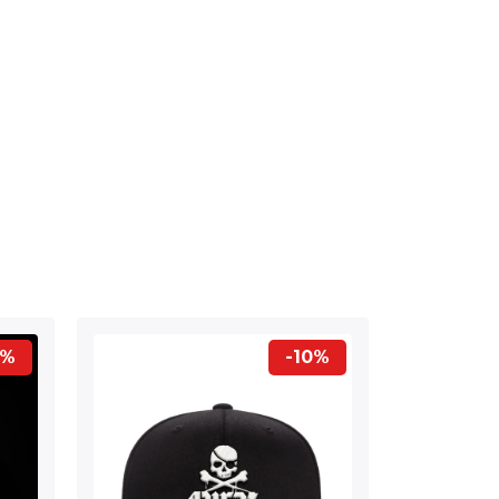
0%
-10%