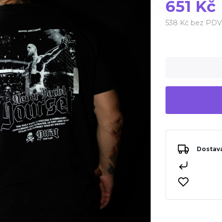
651 Kč
538 Kč bez PDV
Dostava