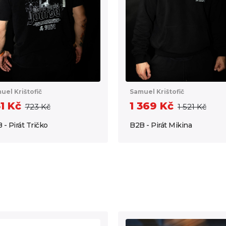
uel Krištofič
Samuel Krištofič
1 Kč
1 369 Kč
723 Kč
1 521 Kč
 - Pirát Tričko
B2B - Pirát Mikina