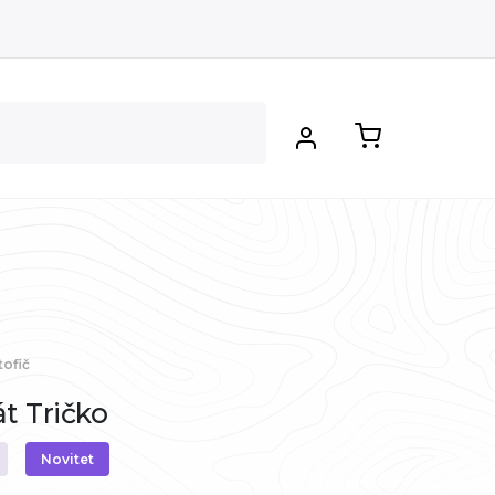
tofič
át Tričko
Novitet