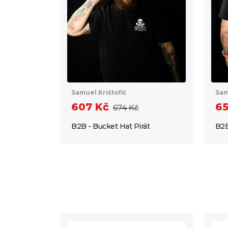
Samuel Krištofič
Sam
607 Kč
65
674 Kč
B2B - Bucket Hat Pirát
B2B