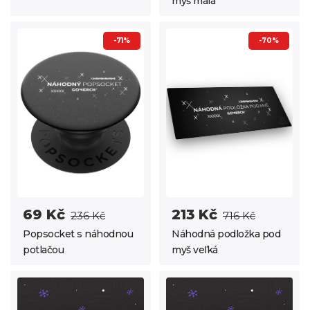
myš malá
-71%
-70%
69 Kč
213 Kč
236 Kč
716 Kč
Popsocket s náhodnou
Náhodná podložka pod
potlačou
myš veľká