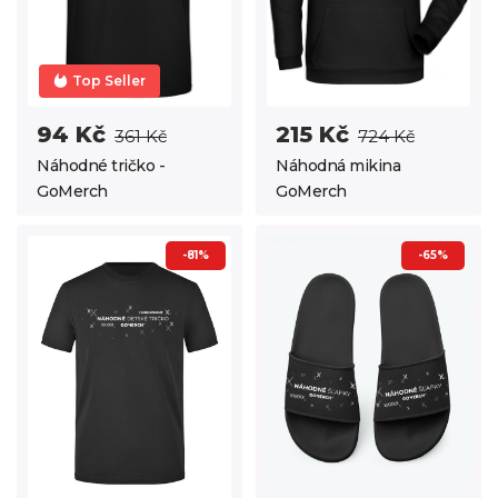
Top Seller
94 Kč
215 Kč
361 Kč
724 Kč
Náhodné tričko -
Náhodná mikina
GoMerch
GoMerch
-81%
-65%