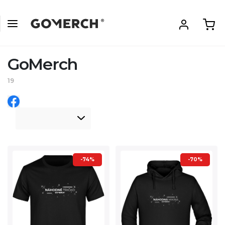
GoMerch
19
-74%
-70%