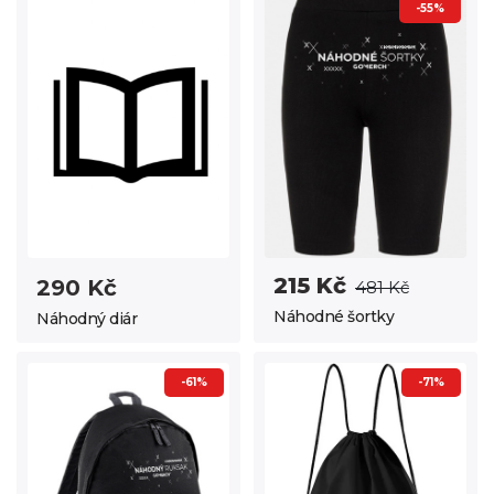
-55%
215 Kč
290 Kč
481 Kč
Náhodné šortky
Náhodný diár
-61%
-71%