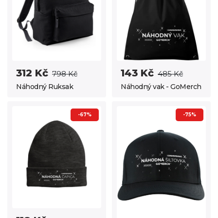
312 Kč
143 Kč
798 Kč
485 Kč
Náhodný Ruksak
Náhodný vak - GoMerch
-67%
-75%