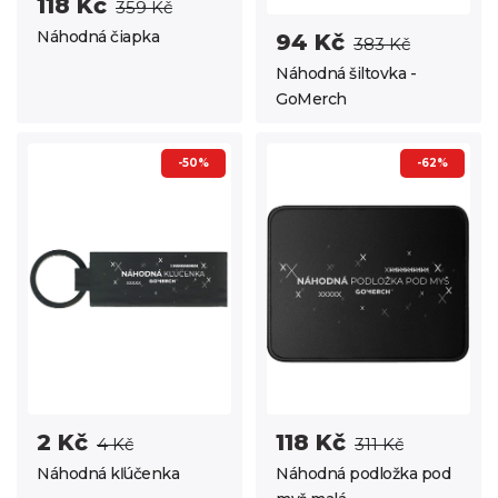
118 Kč
359 Kč
Náhodná čiapka
94 Kč
383 Kč
Náhodná šiltovka -
GoMerch
-50%
-62%
2 Kč
118 Kč
4 Kč
311 Kč
Náhodná kľúčenka
Náhodná podložka pod